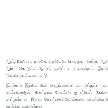
ஆஸ்திரேலியா, நார்வே, ஹங்கேரி, போலந்து, மேற்கு ஆ
ஆர்டர் கொடுக்க ஆரம்பித்துவிட்டன. ஏனென்றால், இந்த
நிறைவேற்றக்கூடிய நாடு.
இதற்காக இந்தியாவின் பெரும்பாலான தொழில்நுட்ப நக
டெக்னாலஜிஸ், திகந்தரா, கேலக்ஸி ஐ ஸ்பேஸ் (Gala
பெற்றுள்ளன. இவை செயற்கைக்கோள்களை விண்வெளியி
வளர்ந்து வருகின்றன.