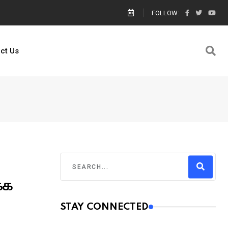
ால் எங்களை யார் காப்பாற்றுவார்கள் உதவி கேட்டு கெஞ்சிய பாலஸ்தீனம் களமிறங்க
FOLLOW:
ct Us
்க
STAY CONNECTED