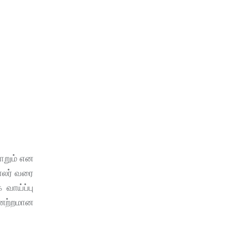
மாறும் என
டாலர் வரை
வாய்ப்பு
னேற்றமான