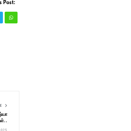
s Post:
LE
ஷ்யா
கள்..
2025