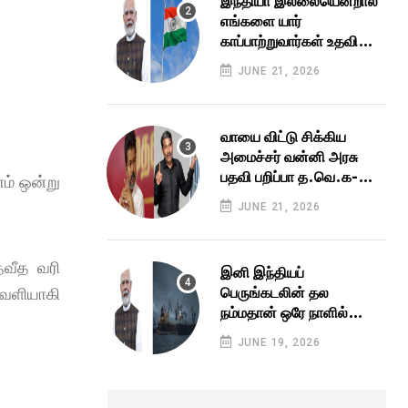
இந்தியா இல்லையென்றால்
எங்களை யார்
காப்பாற்றுவார்கள் உதவி
கேட்டு கெஞ்சிய
JUNE 21, 2026
பாலஸ்தீனம் களமிறங்கிய
மோடி அரசு
வாயை விட்டு சிக்கிய
அமைச்சர் வன்னி அரசு
பதவி பறிப்பா த.வெ.க-வில்
ம் ஒன்று
உச்சகட்ட பரபரப்பு விஜய்
JUNE 21, 2026
தலைமைக்கு
தலைவலியான வி.சி.க
தவீத வரி
இனி இந்தியப்
பெருங்கடலின் தல
வெளியாகி
நம்மதான் ஒரே நாளில்
இறங்கிய 3 ராட்சசன்கள்
JUNE 19, 2026
இனி நோ என்ட்ரி மீறினா
மரண அடி