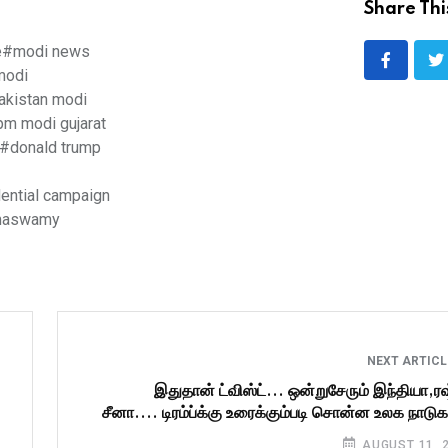
Share Thi
e
#modi news
modi
akistan modi
m modi gujarat
#donald trump
ential campaign
amaswamy
NEXT ARTIC
இதுதான் ட்விஸ்ட்... ஒன்றுசேரும் இந்தியா,ர
சீனா.... டிரம்ப்க்கு உரைக்கும்படி சொன்ன உலக நாடு
AUGUST 11, 