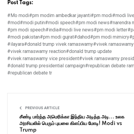
Post Tags:
#Mo modi
#pm modim ambedkar jayanti
#pm modi
#modi liv
#mod
#modi putin
#modi speech
#pm modi news
#narendra 
#pm modi speech
#india
#modi live news
#pm modi letter
#p
#modi pakistan
#pm modi gujrat
#dahod
#pm modi mimicry
#p
#ilayara
#donald trump vivek ramaswamy
#vivek ramaswamy
#vivek ramaswamy reaction
#donald trump update
#vivek ramaswamy vice president
#vivek ramaswamy presid
#donald trump presidential campaign
#republican debate r
#republican debate tr
PREVIOUS ARTICLE
சீண்டி பார்த்த அமெரிக்கா இந்திய அடித்த அடி... உலக
அரசியலில் பெரும் புயலை கிளப்பிய மோடி! Modi vs
Trump