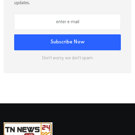
updates.
Subscribe Now
Don’t worry, we don’t spam