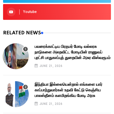
Youtube
RELATED NEWS
பவரைக்காட்டிய பிரதமர் மோடி வல்லரசு
நாடுகளை அலறவிட்ட மோடியின் ராணுவப்
புரட்சி பாதுகாப்புத் துறையின் அசுர விஸ்வரூபம்
JUNE 21, 2026
இந்தியா இல்லையென்றால் எங்களை யார்
காப்பாற்றுவார்கள் உதவி கேட்டு கெஞ்சிய
பாலஸ்தீனம் களமிறங்கிய மோடி அரசு
JUNE 21, 2026