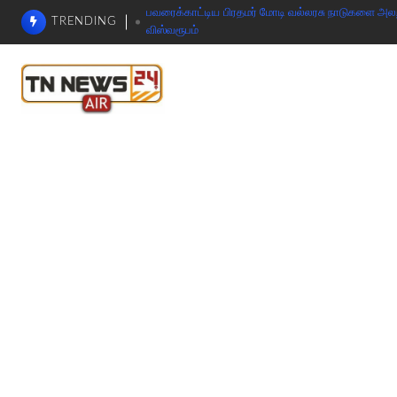
பவரைக்காட்டிய பிரதமர் மோடி வல்லரசு நாடுகளை அலறவி
TRENDING
விஸ்வரூபம்