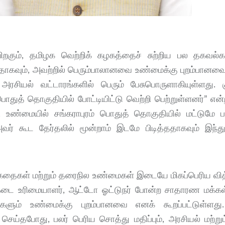
ற பிறகும், தமிழக வெற்றிக் கழகத்தைச் சுற்றிய பல தகவல்
வதாகவும், அவற்றில் பெரும்பாலானவை உண்மைக்கு புறம்பானவை 
அரசியல் வட்டாரங்களில் பெரும் பேசுபொருளாகியுள்ளது. கு
பொதுத் தொகுதியில் போட்டியிட்டு வெற்றி பெற்றுள்ளனர்” என
 உண்மையில் சங்கராபுரம் பொதுத் தொகுதியில் மட்டுமே ப
, அவர் கூட தேர்தலில் மூன்றாம் இடமே பிடித்ததாகவும் இந்
ி கதைகள் மற்றும் தரைநில உண்மைகள் இடையே மிகப்பெரிய வித
டீக்கடை உரிமையாளர், ஆட்டோ ஓட்டுநர் போன்ற சாதாரண மக்
ல்களும் உண்மைக்கு புறம்பானவை எனக் கூறப்பட்டுள்ளத
 செய்தபோது, பலர் பெரிய சொத்து மதிப்பும், அரசியல் மற்ற