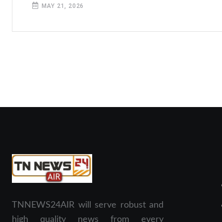
MAY 21, 2026
TNNEWS24AIR will serve robust and
high quality news from every