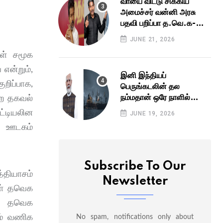
வாயை விட்டு சிக்கிய
அமைச்சர் வன்னி அரசு
பதவி பறிப்பா த.வெ.க-வில்
உச்சகட்ட பரபரப்பு விஜய்
JUNE 21, 2026
தலைமைக்கு
கள் சமூக
தலைவலியான வி.சி.க
என்றும்,
இனி இந்தியப்
றிப்பாக,
பெருங்கடலின் தல
நம்மதான் ஒரே நாளில்
்ற தகவல்
இறங்கிய 3 ராட்சசன்கள்
ட்டியலின
JUNE 19, 2026
இனி நோ என்ட்ரி மீறினா
து ஊடகம்
மரண அடி
Subscribe To Our
்தியாசம்
Newsletter
கள் தவெக
ு. தவெக
ும் வணிக
No spam, notifications only about