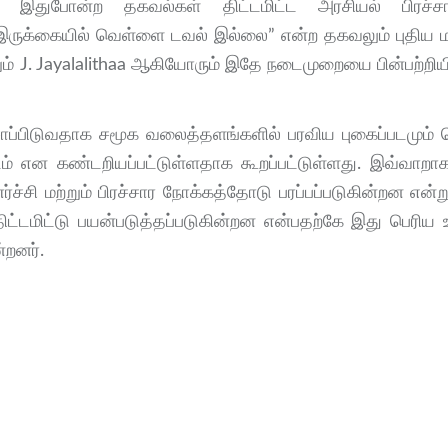
ல், இதுபோன்ற தகவல்கள் திட்டமிட்ட அரசியல் பிரச்ச
் இருக்கையில் வெள்ளை டவல் இல்லை” என்ற தகவலும் புதிய ம
றும் J. Jayalalithaa ஆகியோரும் இதே நடைமுறையை பின்பற்றிய
 சாப்பிடுவதாக சமூக வலைத்தளங்களில் பரவிய புகைப்படமும்
படம் என கண்டறியப்பட்டுள்ளதாக கூறப்பட்டுள்ளது. இவ்வாற
 மற்றும் பிரச்சார நோக்கத்தோடு பரப்பப்படுகின்றன என்று
டமிட்டு பயன்படுத்தப்படுகின்றன என்பதற்கே இது பெரிய
்றனர்.