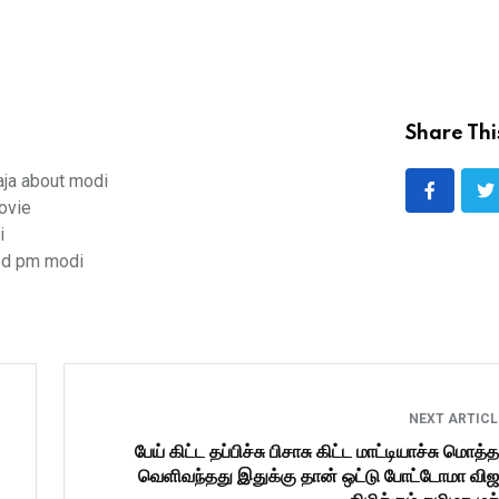
Share Thi
aja about modi
ovie
i
sed pm modi
NEXT ARTIC
பேய் கிட்ட தப்பிச்சு பிசாசு கிட்ட மாட்டியாச்சு மொத்த
வெளிவந்தது இதுக்கு தான் ஒட்டு போட்டோமா வ