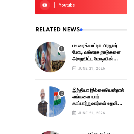
Youtube
RELATED NEWS
பவரைக்காட்டிய பிரதமர்
மோடி வல்லரசு நாடுகளை
அலறவிட்ட மோடியின்
ராணுவப் புரட்சி பாதுகாப்புத்
JUNE 21, 2026
துறையின் அசுர விஸ்வரூபம்
இந்தியா இல்லையென்றால்
எங்களை யார்
காப்பாற்றுவார்கள் உதவி
கேட்டு கெஞ்சிய
JUNE 21, 2026
பாலஸ்தீனம் களமிறங்கிய
மோடி அரசு