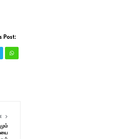
s Post:
LE
மும்
ிஜயை