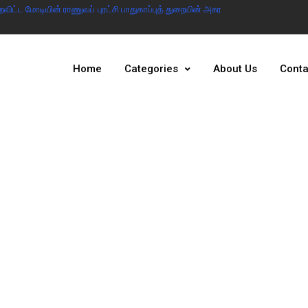
ட்ட மோடியின் ராணுவப் புரட்சி பாதுகாப்புத் துறையின் அசுர
இந்தியா இல்லையென்ற
அரசு
Home
Categories
About Us
Conta