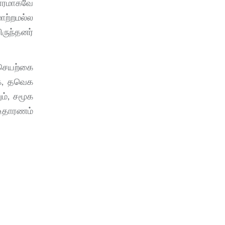
ாரமாகவே
ாற்றமல்ல
ிருந்தனர்
 செயற்கை
ாக, தவெக
ம், சமூக
 உதாரணம்