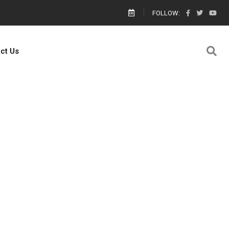
ால் எங்களை யார் காப்பாற்றுவார்கள் உதவி கேட்டு கெஞ்சிய பாலஸ்தீனம் களமிறங்க
FOLLOW:
ct Us