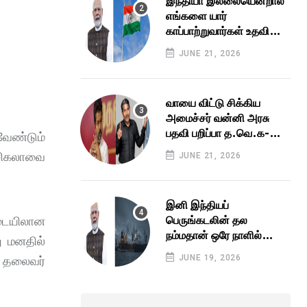
இந்தியா இல்லையென்றால்
எங்களை யார்
காப்பாற்றுவார்கள் உதவி
கேட்டு கெஞ்சிய
JUNE 21, 2026
பாலஸ்தீனம் களமிறங்கிய
மோடி அரசு
வாயை விட்டு சிக்கிய
அமைச்சர் வன்னி அரசு
பதவி பறிப்பா த.வெ.க-வில்
வேண்டும்
உச்சகட்ட பரபரப்பு விஜய்
சிகலாவை
JUNE 21, 2026
தலைமைக்கு
தலைவலியான வி.சி.க
இனி இந்தியப்
பெருங்கடலின் தல
டையிலான
நம்மதான் ஒரே நாளில்
ு மனதில்
இறங்கிய 3 ராட்சசன்கள்
JUNE 19, 2026
த தலைவர்
இனி நோ என்ட்ரி மீறினா
மரண அடி