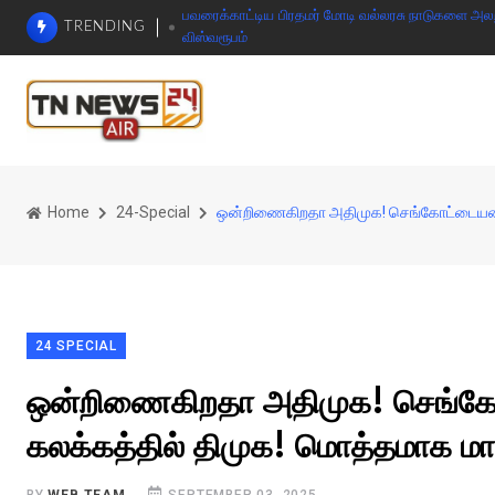
பவரைக்காட்டிய பிரதமர் மோடி வல்லரசு நாடுகளை அலறவி
TRENDING
விஸ்வரூபம்
Home
24-Special
ஒன்றிணைகிறதா அதிமுக! செங்கோட்டையன் கொ
24 SPECIAL
ஒன்றிணைகிறதா அதிமுக! செங்கோட
கலக்கத்தில் திமுக! மொத்தமாக ம