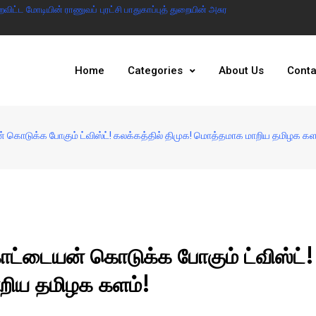
ட்ட மோடியின் ராணுவப் புரட்சி பாதுகாப்புத் துறையின் அசுர
இந்தியா இல்லையென்ற
அரசு
Home
Categories
About Us
Conta
டுக்க போகும் ட்விஸ்ட்! கலக்கத்தில் திமுக! மொத்தமாக மாறிய தமிழக கள
்டையன் கொடுக்க போகும் ட்விஸ்ட்!
ாறிய தமிழக களம்!