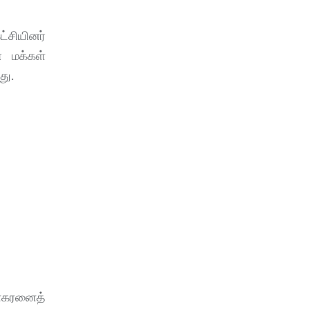
்சியினர்
ா மக்கள்
து.
ினகரனைத்