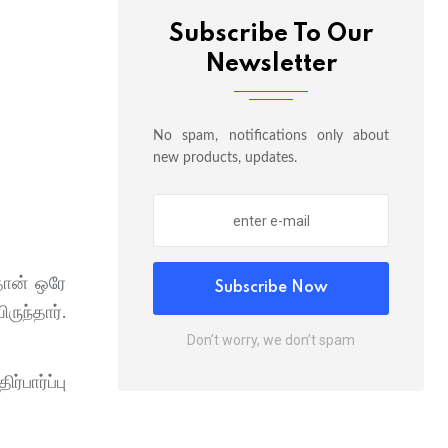
Subscribe To Our
Newsletter
No spam, notifications only about
new products, updates.
தான் ஒரே
Subscribe Now
ுந்தார்.
Don’t worry, we don’t spam
்பார்ப்பு