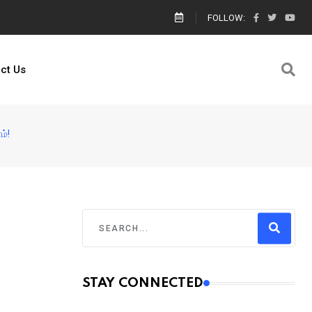
ால் எங்களை யார் காப்பாற்றுவார்கள் உதவி கேட்டு கெஞ்சிய பாலஸ்தீனம் களமிறங்க
FOLLOW:
ct Us
ம்!
STAY CONNECTED