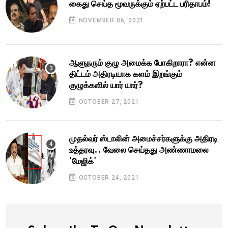
கைது செய்த மூவருக்கும் ஏற்பட்ட பரிதாபம்!
NOVEMBER 06, 2021
ஆளுநரும் குழு அமைக்க போகிறாரா? என்ன
திட்டம் அதிரடியாக களம் இறங்கும்
குழுக்களில் யார் யார்?
OCTOBER 27, 2021
முதல்வர் ஸ்டாலின் அமைச்சர்களுக்கு அதிரடி
உத்தரவு.. வேலை செய்தது அண்ணாமலை
'மேஜிக்'
OCTOBER 24, 2021