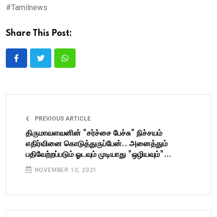
#Tamilnews
Share This Post:
PREVIOUS ARTICLE
திருமாவளவனின் "சர்ச்சை பேச்சு" நிச்சயம்
எதிர்வினை கொடுத்துருப்பேன்.. அனைத்தும்
பதிவேற்றப்படும் ஓடவும் முடியாது "ஒழியவும்"
முடியாது.. பட்டியல் போட்ட கவிஞர் தாமரை !
NOVEMBER 10, 2021