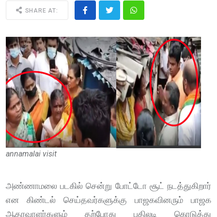
SHARE AT:
annamalai visit
அண்ணாமலை படகில் சென்று போட்டோ சூட் நடத்துகிறார்
என கிண்டல் செய்தவர்களுக்கு பாஜகவினரும் பாஜக
ஆதரவாளர்களும் தற்போது பதிலடி கொடுத்து