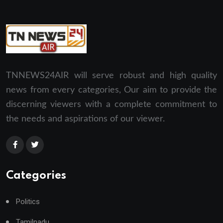
TNNEWS24AIR will serve robust and high quality
news from every categories, Our aim to provide the
discerning viewers with a complete commitment to
the needs and aspirations of our viewer.
Categories
Politics
Tamilnadu