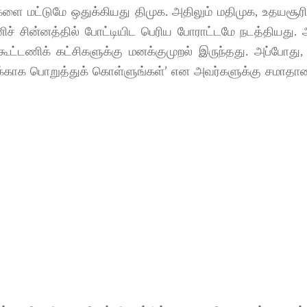
களை மட்​டுமே ஒதுக்​கியது திமுக. அதி​லும் மதி​முக, உதயசூரி
 தனிச் சின்​னத்​தில் போட்​டி​யிட பெரிய போராட்​டமே நடத்​தி​யது
்​ட​ணிக் கட்​சிகளுக்கு மனக்​கு​முறல் இருந்​தது. அப்​போது, ‘
க்​காக பொறுத்​துக் கொள்​ளுங்​கள்’ என அவர்​களுக்கு சமா​தா