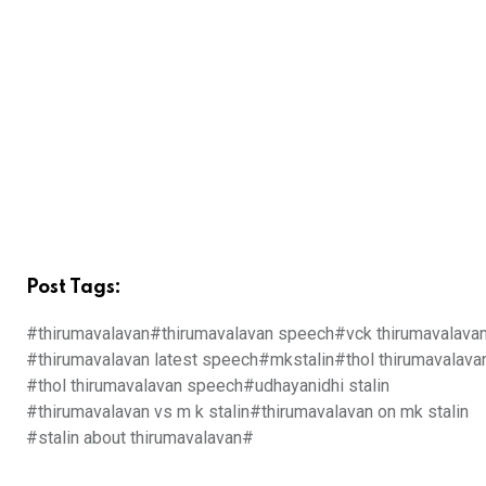
Post Tags:
#thirumavalavan
#thirumavalavan speech
#vck thirumavalava
#thirumavalavan latest speech
#mkstalin
#thol thirumavalava
#thol thirumavalavan speech
#udhayanidhi stalin
#thirumavalavan vs m k stalin
#thirumavalavan on mk stalin
#stalin about thirumavalavan
#