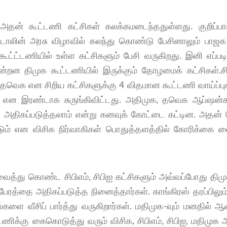
தன் கூட்டணி கட்சிகள் கலக்கமடைந்ததுள்ளது. குறிப்ப
்டாலின் அரசு விழாவில் கலந்து கொண்டு பேசினாலும் பாஜ
ட்ட்டணியில் உள்ள கட்சிகளும் பேசி வருகிறது. இனி எப்படி
்றன திமுக கூட்டணியில் இருக்கும் தோழமைக் கட்சிகள்.சி
 தவெக என சிறிய கட்​சிகளுக்கு 4 வித​மான கூட்​டணி வாய்ப்​பு​க
என இரண்​டாக சுருங்​கி​விட்​டது. அதி​முக, தவெக ஆப்​ஷன்​க
தி​கப்​படுத்​தலாம் என்று கனவுக் கோட்டை கட்​டின. அதன் வ
ம் என விசிக நிர்​வாகி​கள் பொதுத்​தளத்​தில் கோரிக்கை வை
்து கொண்ட சிபிஎம், சிபிஐ கட்​சிகளும் அவ்​வப்​போது திமு
ு பேரத்தை அதிகப்படுத்த நினைத்தார்கள். காங்​கிரஸ் தரப்​பிலும்
்​களை வீசிப் பார்த்து வருகிறார்கள். மதி​முக-​வும் மனதில
ட​ணிக்கு கைகொடுத்து வரும் விசிக, சிபிஎம், சிபிஐ, மதி​முக 