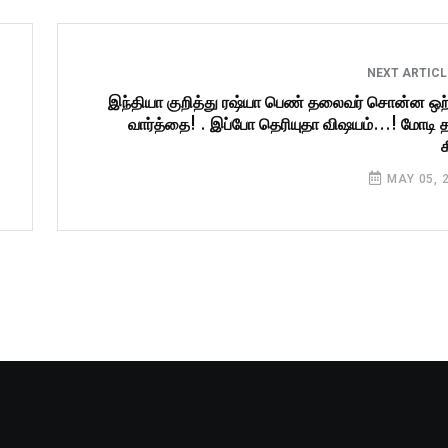
NEXT ARTIC
இந்தியா குறித்து ரஷ்யா பெண் தலைவர் சொன்ன ஒ
வார்த்தை! . இப்போ தெரியுதா விஷயம்...! மோடி 
க
MAY 05, 