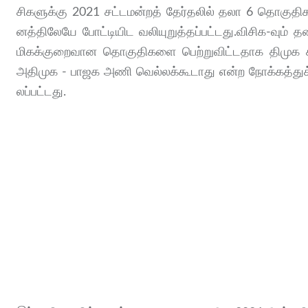
சிகளுக்கு 2021 சட்​டமன்​றத் தேர்​தலில் தலா 6 தொகு​தி​
னத்​திலேயே போட்​டி​யிட வலி​யுறுத்​தப்​பட்​டது.விசிக-​வும்
மிகக்​குறை​வான தொகு​தி​களை பெற்​று​விட்​ட​தாக திமுக கூட
அதி​முக - பாஜக அணி வெல்​லக்​கூ​டாது என்ற நோக்​கத்​து
லப்​பட்​டது.