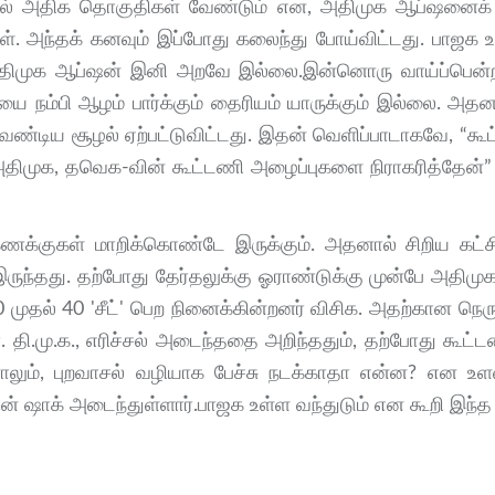
லில் அதிக தொகு​தி​கள் வேண்​டும் என, அதி​முக ஆப்​ஷனைக
். அந்​தக் கனவும் இப்​போது கலைந்து போய்​விட்​டது. பாஜக 
 அதி​முக ஆப்​ஷன் இனி அறவே இல்​லை.இன்​னொரு வாய்ப்​பென்​
 நம்பி ஆழம் பார்க்​கும் தைரி​யம் யாருக்​கும் இல்​லை. அதன
ண்​டிய சூழல் ஏற்​பட்​டு​விட்​டது. இதன் வெளிப்​பா​டாகவே, “கூட்
தி​முக, தவெக-​வின் கூட்​டணி அழைப்​பு​களை நிராகரித்​தேன்”
கணக்​கு​கள் மாறிக்​கொண்டே இருக்​கும். அதனால் சிறிய கட்​
ுந்​தது. தற்​போது தேர்​தலுக்கு ஓராண்​டுக்கு முன்பே அதி​ம
 30 முதல் 40 'சீட்' பெற நினைக்கின்றனர் விசிக. அதற்கான நெ
ர். தி.மு.க., எரிச்சல் அடைந்ததை அறிந்ததும், தற்போது கூட
லும், புறவாசல் வழியாக பேச்சு நடக்காதா என்ன? என உள
் ஷாக் அடைந்துள்ளார்.பாஜக உள்ள வந்துடும் என கூறி இந்த 