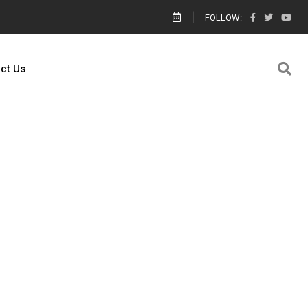
ால் எங்களை யார் காப்பாற்றுவார்கள் உதவி கேட்டு கெஞ்சிய பாலஸ்தீனம் களமிறங்க
FOLLOW:
ct Us