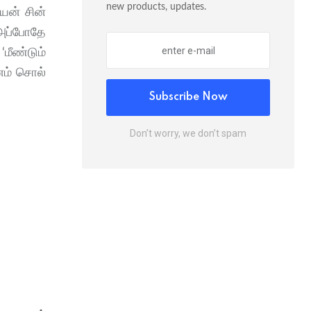
new products, updates.
யன் சின்​
. அப்​போதே
மீண்​டும்
னம் சொல்​
Subscribe Now
Don’t worry, we don’t spam