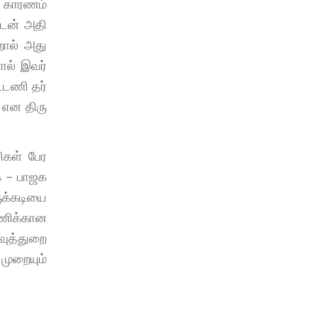
் காரணம்
உடன் அதி​
றால் அது
ால் இவர்​
​டணி தர்​
 என திரு​
சிகள் பேர
ுக – பாஜக
ருக்கடியை
்டணிக்கான
வுத்துறை
முறையும்