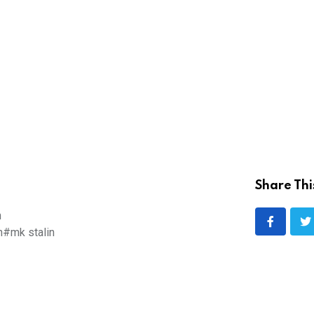
Share Thi
n
n
#mk stalin