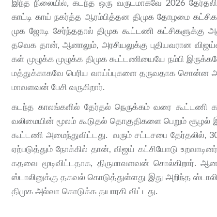
இந்த நிலை​யில், கடந்த ஒரு வருட​மாகவே 2026 தேர்​த
காட்டி காய் நகர்த்த ஆரம்​பித்தன திமுக தோழமை கட்​சிகள
முக ஜோடி சேர்ந்​த​தால் திமுக கூட்​டணி கட்​சிகளுக்கு
தவெக தான், ஆனாலும், அரசி​யலுக்கு புதி​ய​வ​ரான விஜய்யை
கள் முழுக்க முழுக்க திமுக கூட்​ட​ணி​யையே நம்பி இருக்​கவே
மத்​துக்​காகவே பெரிய வாய்ப்​பு​களை தரு​வ​தாக சொன்ன அ
மாவளவன் பேசி வரு​கி​றார்.
கடந்த காலங்​களில் தேர்​தல் நெருக்​கம் வரை கூட்​டணி 
வலிமை​யின் மூலம் கூடு​தல் தொகு​தி​களை பெறும் சூழல் இர
கூட்​டணி அமைந்​து​விட்​டது. வரும் சட்டசபை தேர்தலில்,
ஏற்படுத்தும் நோக்கில் தான், விஜய் கட்சியோடு உறவாடின
கதவை மூடிவிட்டதாக, திருமாவளவன் சொல்கிறார். ஆனா
ஸ்டாலினுக்கு தகவல் கொடுத்துள்ளது இது அறிந்த ஸ்டாலின
திமுக அல்வா கொடுக்க தயாரகி விட்டது.