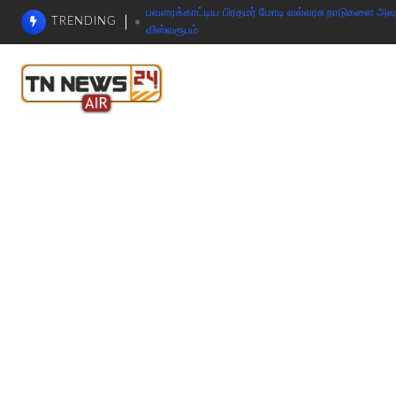
பவரைக்காட்டிய பிரதமர் மோடி வல்லரசு நாடுகளை அலறவி
TRENDING
விஸ்வரூபம்