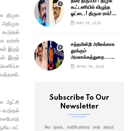
திடீர் திருப்பம் ! திமுக
கூட்டணியில் விழுந்த
ஓட்டை.! திருமா ராக்!
ாக திமுக
காத்திருந்த திமுக பெரும்
க அதிமுக
MAY 05, 2025
ஷாக்!
 கூடுதல்
ல வாரங்​
சத்தமின்றி அலேக்காக
ள் இருந்​
தூக்கும்
அமலாக்கத்துறை...
ள் இருந்​
காத்திருக்கும் மெகா
ெளிப்​பா​
APRIL 30, 2025
சம்பவம்...ஷாக்கில்
த்​தனர்.
கோபாலபுரம்.. கதறலில்
அமைச்சர்கள்..
Subscribe To Our
க ஆட்​சி​
Newsletter
 கூடு​தல்
் ஆசையோடு
ஆகிய கட்​
No spam, notifications only about