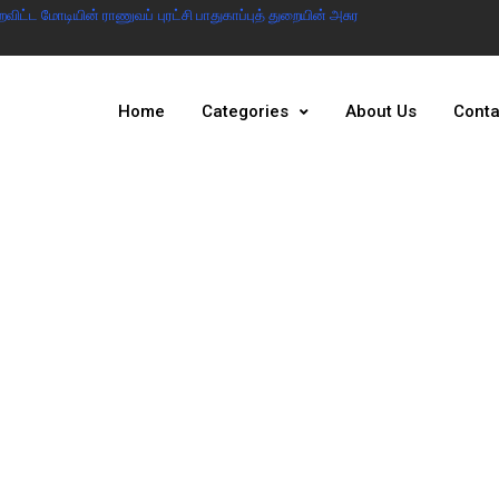
ட்ட மோடியின் ராணுவப் புரட்சி பாதுகாப்புத் துறையின் அசுர
இந்தியா இல்லையென்ற
அரசு
Home
Categories
About Us
Conta