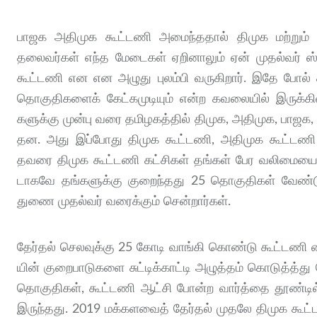
பாஜக அதிமுக கூட்டணி அமைந்ததால் திமுக மற்றும் அ
தலைவர்கள் எந்த மேடைகள் ஏறினாலும் ஏன் முதல்வர் ஸ
கூட்டணி என என அழுது புலம்பி வருகிறார். இதே போல் கூ
தொகுதிகளைக் கேட்கமுடியும் என்ற கவலையில் இருக்கின
களுக்கு முன்பு வரை தமி​ழ​கத்​தில் திமுக, அதி​முக, பாஜக,
தன. அது இப்​போது திமுக கூட்​ட​ணி, அதி​முக கூட்​டணி 
தவரை திமுக கூட்​டணி கட்​சிகள் தங்​கள் பேர வலிமையை அ
டாகவே தங்​களுக்கு குறைந்​தது 25 தொகு​தி​கள் வேண்​டு
துணை முதல்வர் வரைக்கும் சென்றார்கள்.
தேர்தல் செலவுக்கு 25 கோடி வாங்கி கொண்டு கூட்டணி வைத
யின் குறை​பாடு​களை சுட்​டிக்​காட்டி அழுத்​தம் கொடுத்​த்த
தொகு​தி​கள், கூட்​டணி ஆட்சி போன்ற வார்த்தை தூண்​டில
இருந்​தது. 2019 மக்​கள​வைத் தேர்​தல் முதலே திமுக கூட்​