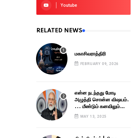
Youtube
RELATED NEWS
மகாசிவராத்திரி
FEBRUARY 09, 2026
என்ன நடந்தது மோடி
அழுத்தி சொன்ன விஷயம்.
... மீண்டும் கனவிலும்
வராது இளம் எழுத்தாளர்
MAY 13, 2025
அதிரடி!