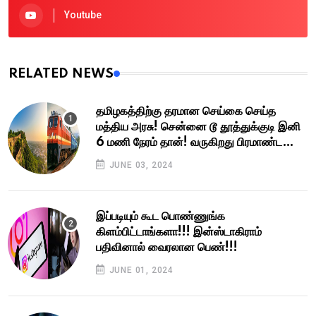
Youtube
RELATED NEWS
தமிழகத்திற்கு தரமான செய்கை செய்த
மத்திய அரசு! சென்னை டூ தூத்துக்குடி இனி
6 மணி நேரம் தான்! வருகிறது பிரமாண்ட
எக்ஸ்பிரஸ் வே!
JUNE 03, 2024
இப்படியும் கூட பொண்ணுங்க
கிளம்பிட்டாங்களா!!! இன்ஸ்டாகிராம்
பதிவினால் வைரலான பெண்!!!
JUNE 01, 2024