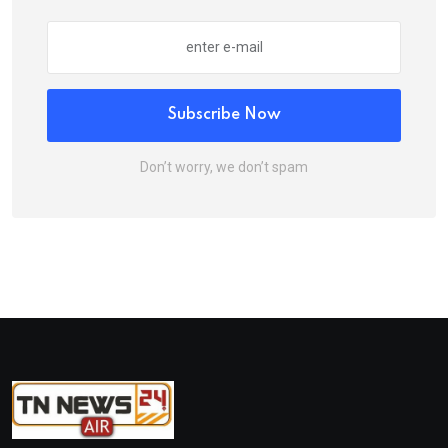
Subscribe Now
Don’t worry, we don’t spam