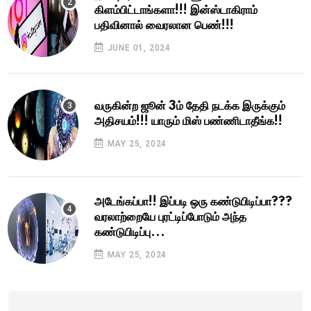
கிளம்பிட்டாங்களா!!! இன்ஸ்டாகிராம்
பதிவினால் வைரலான பெண்!!!
JUNE 01, 2024
வருகின்ற ஜூன் 3ம் தேதி நடக்க இருக்கும்
அதிசயம்!!! யாரும் மிஸ் பண்ணிடாதீங்க!!
MAY 25, 2024
அடேங்கப்பா!! இப்படி ஒரு கண்டுபிடிப்பா???
வரலாற்றையே புரட்டிப்போடும் அந்த
கண்டுபிடிப்பு...
MAY 25, 2024