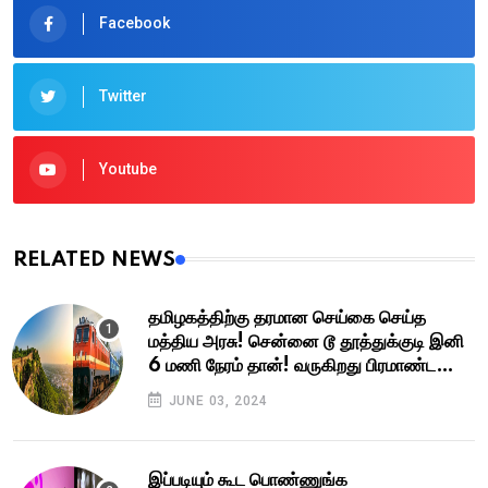
Facebook
Twitter
Youtube
RELATED NEWS
தமிழகத்திற்கு தரமான செய்கை செய்த
மத்திய அரசு! சென்னை டூ தூத்துக்குடி இனி
6 மணி நேரம் தான்! வருகிறது பிரமாண்ட
எக்ஸ்பிரஸ் வே!
JUNE 03, 2024
இப்படியும் கூட பொண்ணுங்க