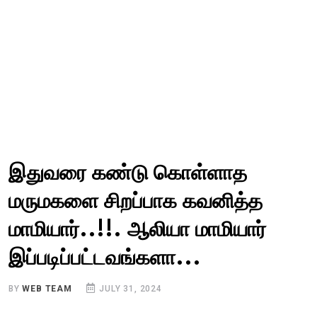
இதுவரை கண்டு கொள்ளாத
மருமகளை சிறப்பாக கவனித்த
மாமியார்..!!. ஆலியா மாமியார்
இப்படிப்பட்டவங்களா...
BY
WEB TEAM
JULY 31, 2024