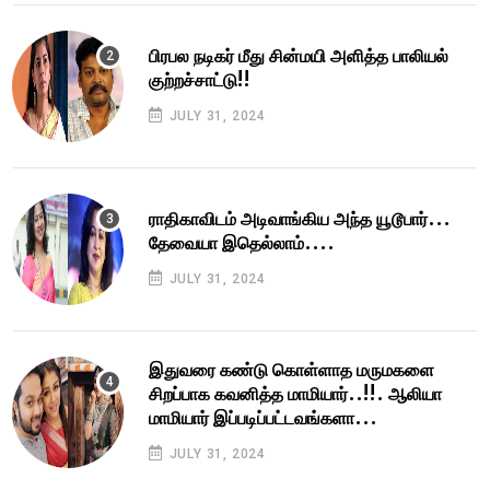
பிரபல நடிகர் மீது சின்மயி அளித்த பாலியல்
குற்றச்சாட்டு!!
JULY 31, 2024
ராதிகாவிடம் அடிவாங்கிய அந்த யூடூபார்...
தேவையா இதெல்லாம்....
JULY 31, 2024
இதுவரை கண்டு கொள்ளாத மருமகளை
சிறப்பாக கவனித்த மாமியார்..!!. ஆலியா
மாமியார் இப்படிப்பட்டவங்களா...
JULY 31, 2024