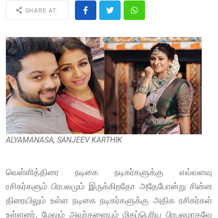
SHARE AT:
ALYAMANASA, SANJEEV KARTHIK
வெள்ளித்திரை நடிகை நடிகர்களுக்கு எவ்வளவு
ரசிகர்களும் பிரபலமும் இருக்கிறதோ அதேபோன்று சின்ன
திரையிலும் உள்ள நடிகை நடிகர்களுக்கு அதிக ரசிகர்கள்
உள்ளனர். மேலும் அவர்களையும் மிகப்பெரிய பிரபலமாகவே