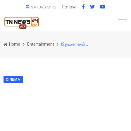
Follow:
SATURDAY 08
Home
Entertainment
இதுவரை கண்டு கொள்ளாத மருமகளை சிறப்பாக கவனித்த மாமியார்..!!. ஆலியா மாமியார் இப்படிப்பட்டவங்களா...
CINEMA