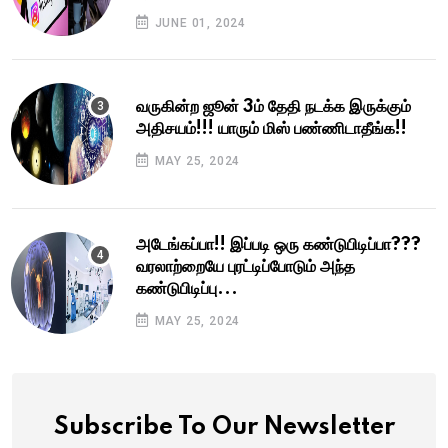
JUNE 01, 2024
வருகின்ற ஜூன் 3ம் தேதி நடக்க இருக்கும்
அதிசயம்!!! யாரும் மிஸ் பண்ணிடாதீங்க!!
MAY 25, 2024
அடேங்கப்பா!! இப்படி ஒரு கண்டுபிடிப்பா???
வரலாற்றையே புரட்டிப்போடும் அந்த
கண்டுபிடிப்பு...
MAY 25, 2024
Subscribe To Our Newsletter