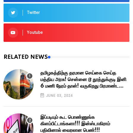
Twitter
Youtube
RELATED NEWS
தமிழகத்திற்கு தரமான செய்கை செய்த
மத்திய அரசு! சென்னை டூ தூத்துக்குடி இனி
6 மணி நேரம் தான்! வருகிறது பிரமாண்ட
எக்ஸ்பிரஸ் வே!
JUNE 03, 2024
இப்படியும் கூட பொண்ணுங்க
கிளம்பிட்டாங்களா!!! இன்ஸ்டாகிராம்
பதிவினால் வைரலான பெண்!!!