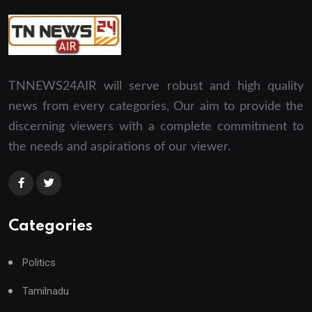
TNNEWS24AIR will serve robust and high quality
news from every categories, Our aim to provide the
discerning viewers with a complete commitment to
the needs and aspirations of our viewer.
Categories
Politics
Tamilnadu