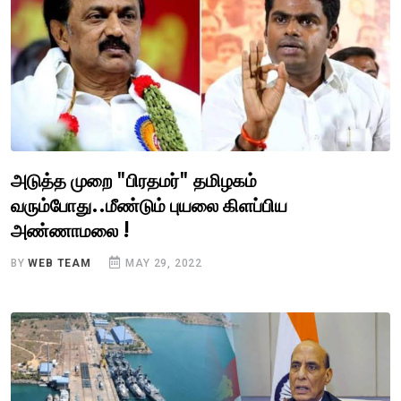
அடுத்த முறை "பிரதமர்" தமிழகம்
வரும்போது..மீண்டும் புயலை கிளப்பிய
அண்ணாமலை !
BY
WEB TEAM
MAY 29, 2022