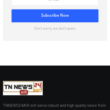
Subscribe Now
Don’t worry, we don’t spam
TNNEWS24AIR will serve robust and high quality news from