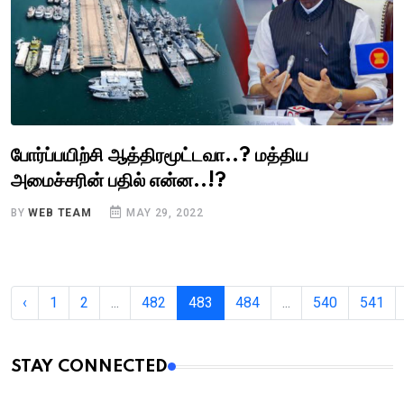
போர்ப்பயிற்சி ஆத்திரமூட்டவா..? மத்திய
அமைச்சரின் பதில் என்ன..!?
BY
WEB TEAM
MAY 29, 2022
‹
1
2
...
482
483
484
...
540
541
STAY CONNECTED