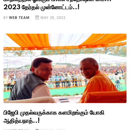
2023 தேர்தல் முன்னோட்டம்..!
BY
WEB TEAM
MAY 29, 2022
பிஜேபி முதல்வருக்காக களமிறங்கும் யோகி
ஆதித்யநாத்..!